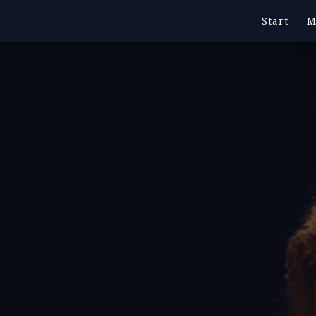
Start
M