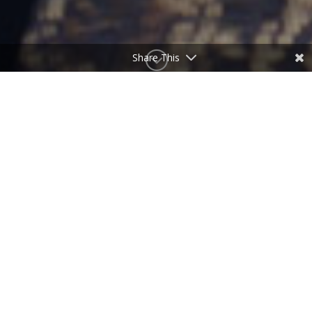
;
Share This
8. Mai 2022

14:00
}
MUTTERTAG EVENT AM
PARAGUAYSCHN ZENTRUM IN
ZÜRICH