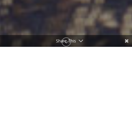
;
Share This
6. & 7. Januar 2019

VOLVER
Marisol Redondo Albumaufnahme mit: